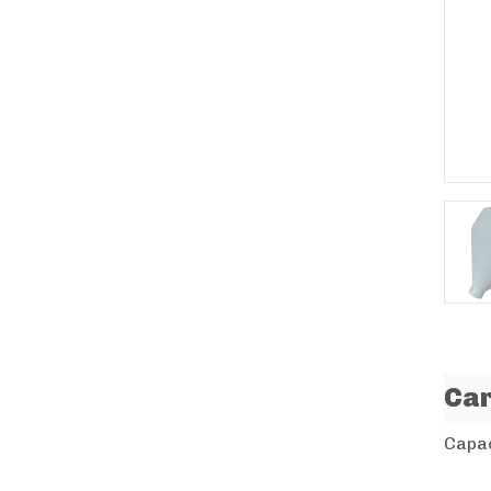
P
Car
Capac