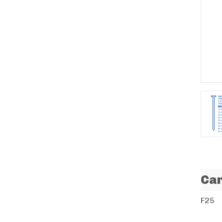
P
Car
F25