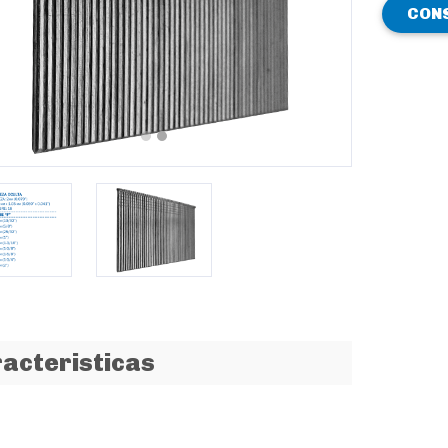
CON
revious
Next
acteristicas