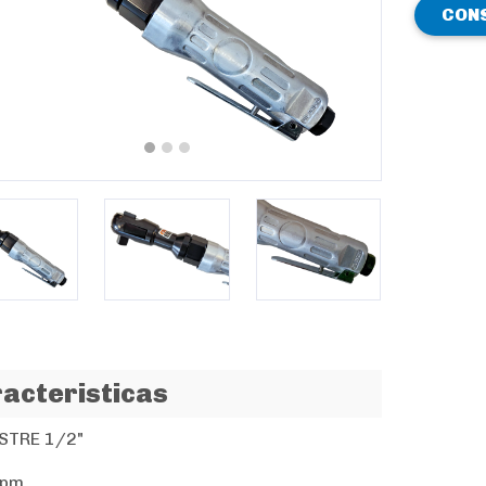
CON
revious
Next
acteristicas
STRE 1/2"
rpm