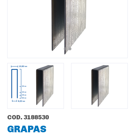
Previous
Next
COD. 3188530
GRAPAS